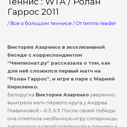
Теннис : WTA / Ролан
Гаррос 2011
/
Все о большом теннисе
/ От
tennis-leader
Виктория Азаренко в эксклюзивной
беседе с корреспондентом
“Чемпионат.ру” рассказала о том, как
для неё сложился первый матч на
“Ролан Гаррос”, и игре в паре с Марией
Кириленко.
Белоруска
Виктория Азаренко
уверенно
выиграла матч первого круга у Андреа
Главачковой – 6:3, 6:3. После своей победы
она отметила необычную игру соперницы,
рассказала о своей готовности к турниру и