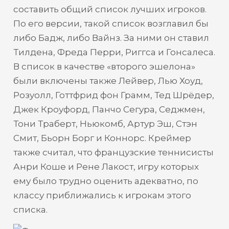
составить общий список лучших игроков.
По его версии, такой список возглавил бы
либо Бадж, либо Вайнз. За ними он ставил
Тилдена, Фреда Перри, Риггса и Гонсалеса.
В список в качестве «второго эшелона»
были включены также Лейвер, Лью Хоуд,
Розуолл, Готтфрид фон Грамм, Тед Шрёдер,
Джек Кроуфорд, Панчо Сегура, Седжмен,
Тони Траберт, Ньюкомб, Артур Эш, Стэн
Смит, Бьорн Борг и Коннорс. Креймер
также считал, что французские теннисисты
Анри Коше и Рене Лакост, игру которых
ему было трудно оценить адекватно, по
классу приближались к игрокам этого
списка.