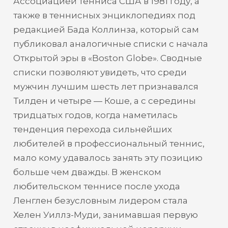
Ассоциацией тенниса США в 1981 году, а
также в теннисных энциклопедиях под
редакцией Бада Коллинза, который сам
публиковал аналогичные списки с начала
Открытой эры в «Boston Globe». Сводные
списки позволяют увидеть, что среди
мужчин лучшим шесть лет признавался
Тилден и четыре — Коше, а с середины
тридцатых годов, когда наметилась
тенденция перехода сильнейших
любителей в профессиональный теннис,
мало кому удавалось занять эту позицию
больше чем дважды. В женском
любительском теннисе после ухода
Ленглен безусловным лидером стала
Хелен Уиллз-Муди, занимавшая первую